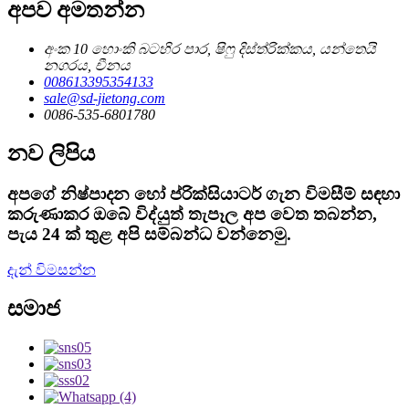
අපව අමතන්න
අංක 10 හොංකි බටහිර පාර, ෂිෆු දිස්ත්රික්කය, යන්තෙයි
නගරය, චීනය
008613395354133
sale@sd-jietong.com
0086-535-6801780
නව ලිපිය
අපගේ නිෂ්පාදන හෝ ප්රික්සියාටර් ගැන විමසීම් සඳහා
කරුණාකර ඔබේ විද්යුත් තැපෑල අප වෙත තබන්න,
පැය 24 ක් තුළ අපි සම්බන්ධ වන්නෙමු.
දැන් විමසන්න
සමාජ