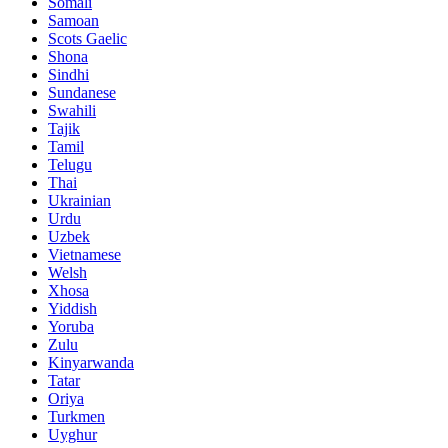
Somali
Samoan
Scots Gaelic
Shona
Sindhi
Sundanese
Swahili
Tajik
Tamil
Telugu
Thai
Ukrainian
Urdu
Uzbek
Vietnamese
Welsh
Xhosa
Yiddish
Yoruba
Zulu
Kinyarwanda
Tatar
Oriya
Turkmen
Uyghur