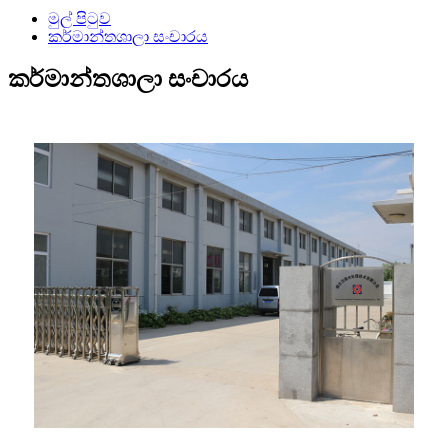
මුල් පිටුව
කර්මාන්තශාලා සංචාරය
කර්මාන්තශාලා සංචාරය