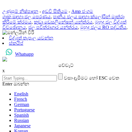
උණුසුම් නිෂ්පාදන
-
අඩවි සිතියම
-
Amp ජංගම
ශාක සඳහා ජල පෙරණය
,
පානීය ජලය සඳහා ක්ලෝරීන් මාත්රා
කිරීමේ ක්රමය
,
කුඩා ඩෙසලිනේෂන් යන්ත්රය
,
මුහුදු ජල විද්යුත්
විච්ඡේදනය
,
ජල පවිත්රාගාර යන්ත්රය
,
මුහුදු ජලය RO පද්ධතිය
,
විද්යුත් තැපෑල යවන්න
ස්කයිප්
Whatsapp
වේචැට්
x
වසා දැමීමට හෝ ESC වෙත
Enter ඔබන්න
English
French
German
Portuguese
Spanish
Russian
Japanese
Korean