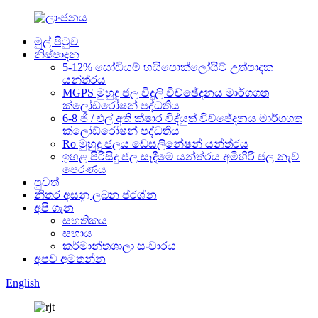
මුල් පිටුව
නිෂ්පාදන
5-12% සෝඩියම් හයිපොක්ලෝයිට් උත්පාදක
යන්ත්රය
MGPS මුහුදු ජල විදුලි විච්ඡේදනය මාර්ගගත
ක්ලෝඩ්රෝෂන් පද්ධතිය
6-8 ජී / එල් අති ක්ෂාර විද්යුත් විච්ඡේදනය මාර්ගගත
ක්ලෝඩ්රෝෂන් පද්ධතිය
Ro මුහුදු ජලය ඩෙසලිනේෂන් යන්ත්රය
ඉහළ පිරිසිදු ජල සෑදීමේ යන්ත්රය අමිහිරි ජල නැව්
පෙරණය
පුවත්
නිතර අසනු ලබන ප්රශ්න
අපි ගැන
සහතිකය
සහාය
කර්මාන්තශාලා සංචාරය
අපව අමතන්න
English