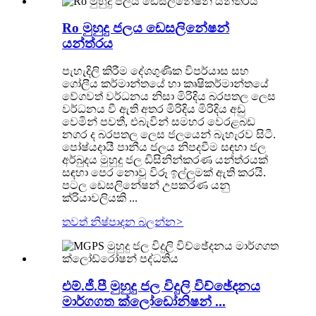
Ro මුහුදු ජලය ඩෙසලිනේෂන්
යන්ත්රය
පැහැදිලි කිරීම දේශගුණික විපර්යාස සහ
ගෝලීය කර්මාන්තයේ හා කෘෂිකර්මාන්තයේ
වේගවත් වර්ධනය නිසා මිරිදිය බරපතල ලෙස
වර්ධනය වී ඇති අතර මිරිදිය මිරිදිය අඩු
වෙමින් පවතී, එබැවින් සමහර වෙරළබඩ
නගර ද බරපතල ලෙස ජලයෙන් බැහැරව සිටී.
පෝෂ්යදායී පානීය ජලය නිපදවීම සඳහා ජල
අර්බුදය මුහුදු ජල ඩිසිනින්කරණ යන්ත්රයක්
සඳහා පෙර නොවූ විරූ ඉල්ලුමක් ඇති කරයි.
පටල ඩෙසලිනේෂන් උපකරණ යනු
ක්රියාවලියකි ...
තවත් නිෂ්පාදන බලන්න
>
එම්.ජී.පී මුහුදු ජල විදුලි විච්ඡේදනය
මාර්ගගත ක්ලෝඩෝනිෂන් ...