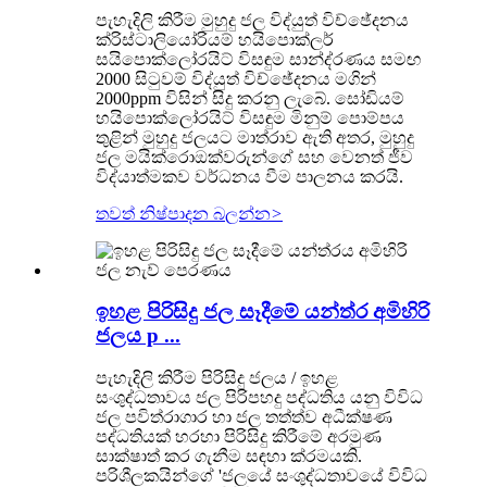
පැහැදිලි කිරීම මුහුදු ජල විද්යුත් විච්ඡේදනය
ක්රිස්ටාලියෝරියම් හයිපොක්ලර්
සයිපොක්ලෝරයිට් විසඳුම සාන්ද්රණය සමඟ
2000 සිටුවම් විද්යුත් විච්ඡේදනය මගින්
2000ppm විසින් සිදු කරනු ලැබේ. සෝඩියම්
හයිපොක්ලෝරයිට් විසඳුම මිනුම් පොම්පය
තුළින් මුහුදු ජලයට මාත්රාව ඇති අතර, මුහුදු
ජල මයික්රොඔක්වරුන්ගේ සහ වෙනත් ජීව
විද්යාත්මකව වර්ධනය වීම පාලනය කරයි.
තවත් නිෂ්පාදන බලන්න
>
ඉහළ පිරිසිදු ජල සෑදීමේ යන්ත්ර අමිහිරි
ජලය p ...
පැහැදිලි කිරීම පිරිසිදු ජලය / ඉහළ
සංශුද්ධතාවය ජල පිරිපහදු පද්ධතිය යනු විවිධ
ජල පවිත්රාගාර හා ජල තත්ත්ව අධීක්ෂණ
පද්ධතියක් හරහා පිරිසිදු කිරීමේ අරමුණ
සාක්ෂාත් කර ගැනීම සඳහා ක්රමයකි.
පරිශීලකයින්ගේ 'ජලයේ සංශුද්ධතාවයේ විවිධ