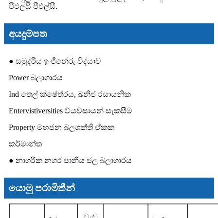
පීඑල්සී පීඑල්සී.
අයදුම්පත
● සමුද්රීය ඉංජිනේරු විද්යාව
Power බලාගාරය
Ind තෙල් ක්ෂේත්රය, ඛනිජ රසායනික
Entervistiversities ව්යවසායන් සැකසීම
Property මහජන බලශක්ති ඒකක
කර්මාන්ත
● නාගරික නගර පානීය ජල බලාගාරය
යොමු පරාමිතීන්
වැඩ