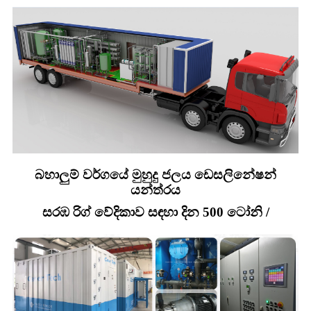
බහාලුම් වර්ගයේ මුහුදු ජලය ඩෙසලිනේෂන්
යන්ත්රය
සරඹ රිග් වේදිකාව සඳහා දින 500 ටෝනි /