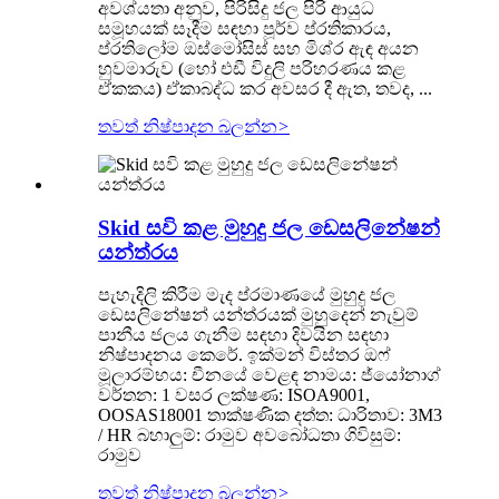
අවශ්යතා අනුව, පිරිසිදු ජල පිරි ආයුධ
සමූහයක් සෑදීම සඳහා පූර්ව ප්රතිකාරය,
ප්රතිලෝම ඔස්මෝසිස් සහ මිශ්ර ඇඳ අයන
හුවමාරුව (හෝ එඩී විදුලි පරිහරණය කළ
ඒකකය) ඒකාබද්ධ කර අවසර දී ඇත, තවද, ...
තවත් නිෂ්පාදන බලන්න
>
Skid සවි කළ මුහුදු ජල ඩෙසලිනේෂන්
යන්ත්රය
පැහැදිලි කිරීම මැද ප්රමාණයේ මුහුදු ජල
ඩෙසලිනේෂන් යන්ත්රයක් මුහුදෙන් නැවුම්
පානීය ජලය ගැනීම සඳහා දිවයින සඳහා
නිෂ්පාදනය කෙරේ. ඉක්මන් විස්තර ඔෆ්
මූලාරම්භය: චීනයේ වෙළඳ නාමය: ජ්යෝනාග්
වර්තන: 1 වසර ලක්ෂණ: ISOA9001,
OOSAS18001 තාක්ෂණික දත්ත: ධාරිතාව: 3M3
/ HR බහාලුම්: රාමුව අවබෝධතා ගිවිසුම්:
රාමුව
තවත් නිෂ්පාදන බලන්න
>