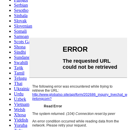
Serbian
Sesotho
Sinhala
Slovak
Slovenian
Somali
Samoan
Scots Gaelic
Shona
Sindhi
Sundanese
Swahili
Tajik
Tamil
Telugu
Thai
Ukrainian
Urdu
Uzbek
Vietnamese
Welsh
Xhosa
Yiddish
Yoruba