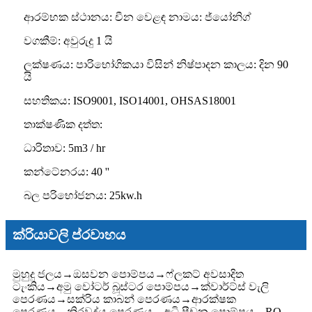
ආරම්භක ස්ථානය: චීන වෙළඳ නාමය: ජ්යෝනිග්
වගකීම්: අවුරුදු 1 යි
ලක්ෂණය: පාරිභෝගිකයා විසින් නිෂ්පාදන කාලය: දින 90
යි
සහතිකය: ISO9001, ISO14001, OHSAS18001
තාක්ෂණික දත්ත:
ධාරිතාව: 5m3 / hr
කන්ටේනරය: 40 ''
බල පරිභෝජනය: 25kw.h
ක්රියාවලි ප්රවාහය
මුහුදු ජලය
→
ඔසවන පොම්පය
→
ෆ්ලකට් අවසාදිත
ටැංකිය
→
අමු වෝටර් බූස්ටර පොම්පය
→
ක්වාර්ට්ස් වැලි
පෙරණය
→
සක්රිය කාබන් පෙරණය
→
ආරක්ෂක
පෙරණය
→
නිරවද්ය පෙරණය
→
අධි පීඩන පොම්පය
→
RO