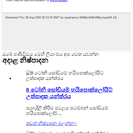
ඔබේ පණිවිඩය මෙහි ලියා එය අප වෙත යවන්න
අදාළ නිෂ්පාදන
8 ටෝනි සෝඩියම් හයිපොක්ලෝයිට්
උත්පාදක යන්ත්රය
පැහැදිලි කිරීම පටලය පටම්බන් සෝඩියම්
හයිපොක්ලෝර් ...
තවත් නිෂ්පාදන බලන්න
>