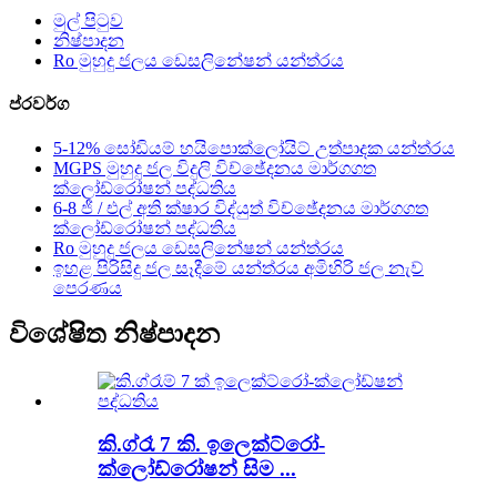
මුල් පිටුව
නිෂ්පාදන
Ro මුහුදු ජලය ඩෙසලිනේෂන් යන්ත්රය
ප්රවර්ග
5-12% සෝඩියම් හයිපොක්ලෝයිට් උත්පාදක යන්ත්රය
MGPS මුහුදු ජල විදුලි විච්ඡේදනය මාර්ගගත
ක්ලෝඩ්රෝෂන් පද්ධතිය
6-8 ජී / එල් අති ක්ෂාර විද්යුත් විච්ඡේදනය මාර්ගගත
ක්ලෝඩ්රෝෂන් පද්ධතිය
Ro මුහුදු ජලය ඩෙසලිනේෂන් යන්ත්රය
ඉහළ පිරිසිදු ජල සෑදීමේ යන්ත්රය අමිහිරි ජල නැව්
පෙරණය
විශේෂිත නිෂ්පාදන
කි.ග්රෑ 7 කි. ඉලෙක්ට්රෝ-
ක්ලෝඩ්රෝෂන් සිම ...