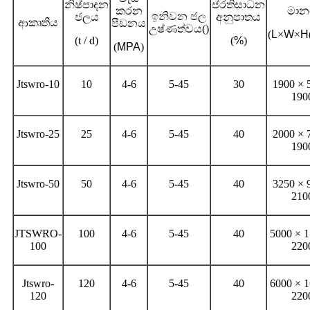
නිෂ්පාදන
ප්රතිසාධන
කරන
මාන
ඉනිවන ජල
ජලය
අනුපාතය
ආකෘතිය
පීඩනය
උෂ්ණත්වය
()
(
L
×
W
×
H
(t / d)
(
%
)
(
MPA
)
Jtswro-10
10
4-6
5-45
30
1900 × 
190
Jtswro-25
25
4-6
5-45
40
2000 × 
190
Jtswro-50
50
4-6
5-45
40
3250 × 
210
JTSWRO-
100
4-6
5-45
40
5000 × 1
100
220
Jtswro-
120
4-6
5-45
40
6000 × 1
120
220