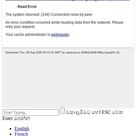
වසා දැමීමට හෝ ESC වෙත
Enter ඔබන්න
English
French