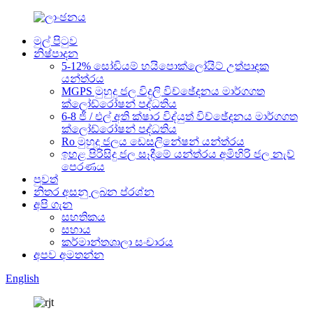
මුල් පිටුව
නිෂ්පාදන
5-12% සෝඩියම් හයිපොක්ලෝයිට් උත්පාදක
යන්ත්රය
MGPS මුහුදු ජල විදුලි විච්ඡේදනය මාර්ගගත
ක්ලෝඩ්රෝෂන් පද්ධතිය
6-8 ජී / එල් අති ක්ෂාර විද්යුත් විච්ඡේදනය මාර්ගගත
ක්ලෝඩ්රෝෂන් පද්ධතිය
Ro මුහුදු ජලය ඩෙසලිනේෂන් යන්ත්රය
ඉහළ පිරිසිදු ජල සෑදීමේ යන්ත්රය අමිහිරි ජල නැව්
පෙරණය
පුවත්
නිතර අසනු ලබන ප්රශ්න
අපි ගැන
සහතිකය
සහාය
කර්මාන්තශාලා සංචාරය
අපව අමතන්න
English