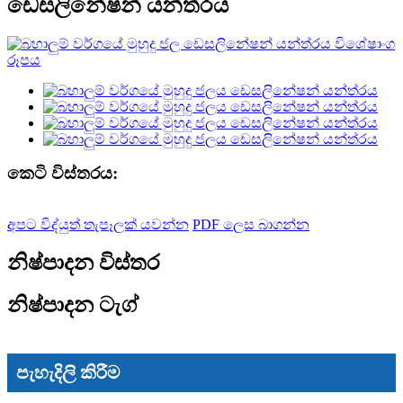
ඩෙසලිනේෂන් යන්ත්රය
කෙටි විස්තරය:
අපට විද්යුත් තැපෑලක් යවන්න
PDF ලෙස බාගන්න
නිෂ්පාදන විස්තර
නිෂ්පාදන ටැග්
පැහැදිලි කිරීම