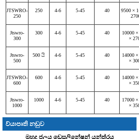
JTSWRO-
250
4-6
5-45
40
9500 × 1
250
270
Jtswro-
300
4-6
5-45
40
10000 ×
300
× 27
Jtswro-
500 යි
4-6
5-45
40
14000 ×
500
× 30
JTSWRO-
600
4-6
5-45
40
14000 ×
600
× 35
Jtswro-
1000
4-6
5-45
40
17000 ×
1000
× 35
ව්යාපෘති නඩුව
මුහුදු ජලය ඩෙසලිනේෂන් යන්ත්රය