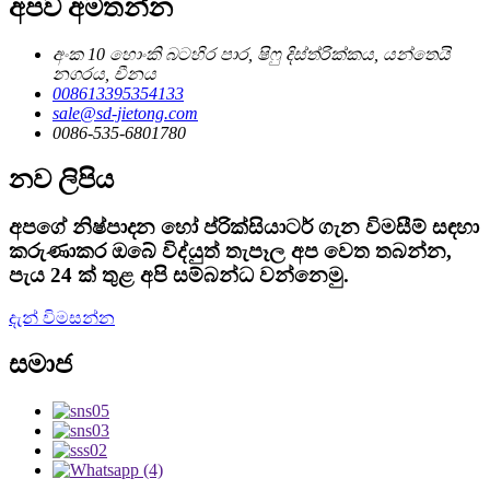
අපව අමතන්න
අංක 10 හොංකි බටහිර පාර, ෂිෆු දිස්ත්රික්කය, යන්තෙයි
නගරය, චීනය
008613395354133
sale@sd-jietong.com
0086-535-6801780
නව ලිපිය
අපගේ නිෂ්පාදන හෝ ප්රික්සියාටර් ගැන විමසීම් සඳහා
කරුණාකර ඔබේ විද්යුත් තැපෑල අප වෙත තබන්න,
පැය 24 ක් තුළ අපි සම්බන්ධ වන්නෙමු.
දැන් විමසන්න
සමාජ