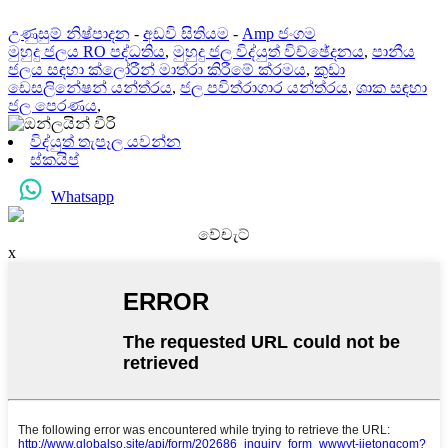
උණුසුම් නිෂ්පාදන
-
අඩවි සිතියම
-
Amp ජංගම
මුහුදු ජලය RO පද්ධතිය
,
මුහුදු ජල විද්යුත් විච්ඡේදනය
,
පානීය
ජලය සඳහා ක්ලෝරීන් මාත්රා කිරීමේ ක්රමය
,
කුඩා
ඩෙසලිනේෂන් යන්ත්රය
,
ජල පවිත්රාගාර යන්ත්රය
,
ශාක සඳහා
ජල පෙරණය
,
විද්යුත් තැපෑල යවන්න
ස්කයිප්
Whatsapp
වේචැට්
x