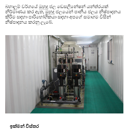
බහාලුම් වර්ගයේ මුහුදු ජල ඩෙසලිනේෂන් යන්ත්රයක්
නිර්මාණය කර ඇත, මුහුදු ජලයෙන් පානීය ජලය නිෂ්පාදනය
කිරීම සඳහා පාරිභෝගිකයා සඳහා අපගේ සමාගම විසින්
නිෂ්පාදනය කරනු ලැබේ.
ඉක්මන් විස්තර