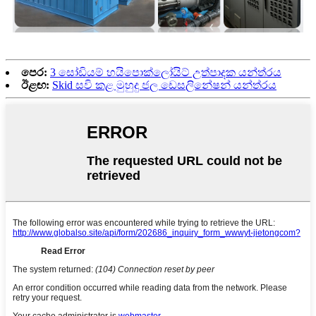
පෙර:
3 සෝඩියම් හයිපොක්ලෝයිට් උත්පාදක යන්ත්රය
ඊළඟ:
Skid සවි කළ මුහුදු ජල ඩෙසලිනේෂන් යන්ත්රය