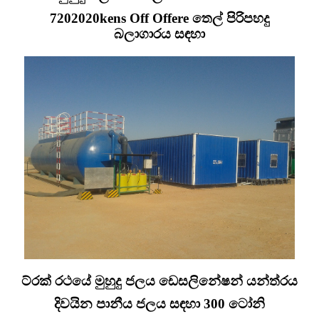
7202020kens Off Offere තෙල් පිරිපහදු
බලාගාරය සඳහා
ට්රක් රථයේ මුහුදු ජලය ඩෙසලිනේෂන් යන්ත්රය
දිවයින පානීය ජලය සඳහා 300 ටෝනි