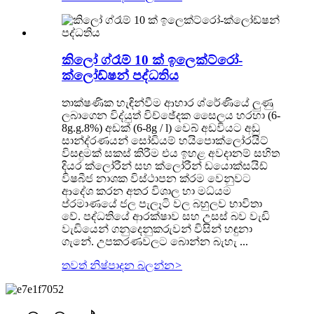
කිලෝ ග්රෑම් 10 ක් ඉලෙක්ට්රෝ-
ක්ලෝඩ්ෂන් පද්ධතිය
තාක්ෂණික හැඳින්වීම ආහාර ශ්රේණියේ ලුණු
ලබාගෙන විද්යුත් විච්ඡේදක සෛලය හරහා (6-
8g.g.8%) අඩක් (6-8g / l) වෙබ් අඩවියට අඩු
සාන්ද්රණයන් සෝඩියම් හයිපොක්ලෝරයිට්
විසඳුමක් සකස් කිරීම එය ඉහළ අවදානම් සහිත
දියර ක්ලෝරීන් සහ ක්ලෝරීන් ඩයොක්සයිඩ්
විෂබීජ නාශක විස්ථාපන ක්රම වෙනුවට
ආදේශ කරන අතර විශාල හා මධ්යම
ප්රමාණයේ ජල පැලෑටි වල බහුලව භාවිතා
වේ. පද්ධතියේ ආරක්ෂාව සහ උසස් බව වැඩි
වැඩියෙන් ගනුදෙනුකරුවන් විසින් හඳුනා
ගැනේ. උපකරණවලට බොන්න බැහැ ...
තවත් නිෂ්පාදන බලන්න
>