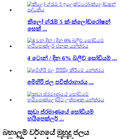
කිලෝ ග්රෑම් 5 ක්-ක්ලෝඩ්රෝෂන්
සෙක් ...
4 ටොන් / දින 6% බ්ලීච් සෝඩියම් ...
අමිහිරි ජල පවිත්රාගාරය ...
කුඩා ප්රමාණයේ සෝඩියම්
හයිපෙක්ලර් ...
බහාලුම් වර්ගයේ මුහුදු ජලය