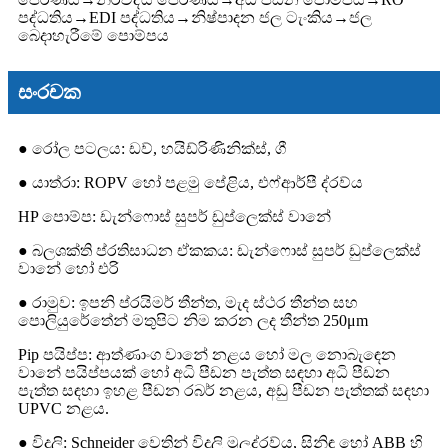
පද්ධතිය
→
EDI පද්ධතිය
→
නිෂ්පාදන ජල ටැංකිය
→
ජල
බෙදාහැරීමේ පොම්පය
සංරචක
● රෝල පටලය: ඩව්, හයිඩ්රිණිනික්ස්, ගී
● යාත්රා: ROPV හෝ පළමු පේළිය, එෆ්ආර්පී ද්රව්ය
HP පොම්ප: ඩැන්ෆොස් සුපර් ඩුප්ලෙක්ස් වානේ
● බලශක්ති ප්රතිසාධන ඒකකය: ඩැන්ෆොස් සුපර් ඩුප්ලෙක්ස්
වානේ හෝ එරි
● රාමුව: ඉපනි ප්රයිමර් තීන්ත, මැද ස්ථර තීන්ත සහ
පොලියුරේතේන් මතුපිට නිම කරන ලද තීන්ත 250μm
Pip පයිප්ප: ආත්ණාංග වානේ නළය හෝ මල නොබැඳෙන
වානේ පයිප්පයක් හෝ අධි පීඩන පැත්ත සඳහා අධි පීඩන
පැත්ත සඳහා ඉහළ පීඩන රබර් නළය, අඩු පීඩන පැත්තක් සඳහා
UPVC නළය.
● විදුලි: Schneider වෙතින් විදුලි මූලද්රව්ය, සිනිඳු හෝ ABB හි