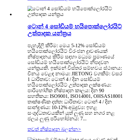
ටොන් 4 සෝඩියම් හයිපොක්ලෝරයිට්
උත්පාදක යන්ත්‍රය
පැහැදිලි කිරීම: මෙය 5-12% සෝඩියම්
හයිපොක්ලෝරයිට් විරංජන ද්‍රාවණයක්
නිෂ්පාදනය කිරීම සඳහා මධ්‍යම ප්‍රමාණයේ
සෝඩියම් හයිපොක්ලෝරයිට් නිපදවන
යන්ත්‍රයකි. ඉක්මන් විස්තර සම්භවය ස්ථානය:
චීනය වෙළඳ නාමය: JIETONG වගකීම්: වසර
1 ධාරිතාව: ටොන් 4 / දින සෝඩියම්
හයිපොක්ලෝරයිට් උත්පාදක ලක්ෂණය:
පාරිභෝගික නිෂ්පාදන කාලය: දින 90
සහතිකය: ISO9001, ISO14001, OHSAS18001
තාක්ෂණික දත්ත: ධාරිතාව: ටොන් 4 / දින
සාන්ද්‍රණය: 10-12% අමුද්‍රව්‍ය: ඉහළ
සංශුද්ධතාවයකින් යුත් ලුණු සහ නගර නළ
ජලය ලුණු පරිභෝජනය: 7...
තවත් නිෂ්පාදන බලන්න
>