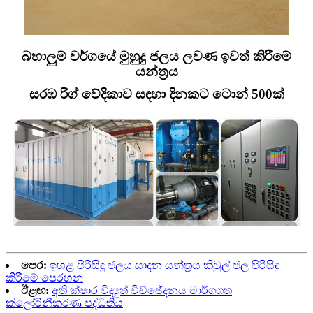
බහාලුම් වර්ගයේ මුහුදු ජලය ලවණ ඉවත් කිරීමේ
යන්ත්‍රය
සරඹ රිග් වේදිකාව සඳහා දිනකට ටොන් 500ක්
පෙර:
ඉහළ පිරිසිදු ජලය සාදන යන්ත්‍රය කිවුල් ජල පිරිසිදු
කිරීමේ පෙරහන
ඊළඟ:
අති ක්ෂාර විද්‍යුත් විච්ඡේදනය මාර්ගගත
ක්ලෝරිනීකරණ පද්ධතිය