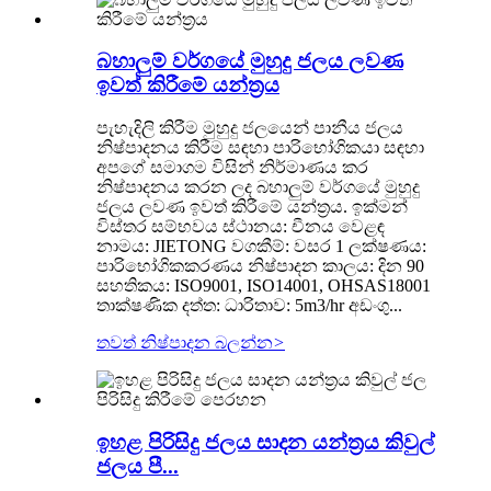
බහාලුම් වර්ගයේ මුහුදු ජලය ලවණ
ඉවත් කිරීමේ යන්ත්‍රය
පැහැදිලි කිරීම මුහුදු ජලයෙන් පානීය ජලය
නිෂ්පාදනය කිරීම සඳහා පාරිභෝගිකයා සඳහා
අපගේ සමාගම විසින් නිර්මාණය කර
නිෂ්පාදනය කරන ලද බහාලුම් වර්ගයේ මුහුදු
ජලය ලවණ ඉවත් කිරීමේ යන්ත්‍රය. ඉක්මන්
විස්තර සම්භවය ස්ථානය: චීනය වෙළඳ
නාමය: JIETONG වගකීම්: වසර 1 ලක්ෂණය:
පාරිභෝගිකකරණය නිෂ්පාදන කාලය: දින 90
සහතිකය: ISO9001, ISO14001, OHSAS18001
තාක්ෂණික දත්ත: ධාරිතාව: 5m3/hr අඩංගු...
තවත් නිෂ්පාදන බලන්න
>
ඉහළ පිරිසිදු ජලය සාදන යන්ත්‍රය කිවුල්
ජලය පී...