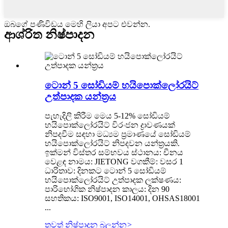
ඔබගේ පණිවිඩය මෙහි ලියා අපට එවන්න.
ආශ්රිත නිෂ්පාදන
ටොන් 5 සෝඩියම් හයිපොක්ලෝරයිට්
උත්පාදක යන්ත්‍රය
පැහැදිලි කිරීම මෙය 5-12% සෝඩියම්
හයිපොක්ලෝරයිට් විරංජන ද්‍රාවණයක්
නිපදවීම සඳහා මධ්‍යම ප්‍රමාණයේ සෝඩියම්
හයිපොක්ලෝරයිට් නිපදවන යන්ත්‍රයකි.
ඉක්මන් විස්තර සම්භවය ස්ථානය: චීනය
වෙළඳ නාමය: JIETONG වගකීම්: වසර 1
ධාරිතාව: දිනකට ටොන් 5 සෝඩියම්
හයිපොක්ලෝරයිට් උත්පාදක ලක්ෂණය:
පාරිභෝගික නිෂ්පාදන කාලය: දින 90
සහතිකය: ISO9001, ISO14001, OHSAS18001
...
තවත් නිෂ්පාදන බලන්න
>