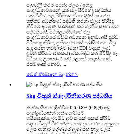
පැහැදිලි කිරීම පිරිසිදු ජලය / ඉහළ
සංශුද්ධතාවයෙන් යුත් ජල පිරිපහදු පද්ධතිය
යනු විවිධ ජල පිරිපහදු ක්‍රියාවලීන් සහ ජල
තත්ත්ව අධීක්ෂණ පද්ධති හරහා ජලය පිරිසිදු
කිරීමේ අරමුණ සාක්ෂාත් කර ගැනීම සඳහා වන
පද්ධතියකි. පරිශීලකයින්ගේ ජල
සංශුද්ධතාවයේ විවිධ අවශ්‍යතා අනුව, අපි පූර්ව
පිරිපහදු කිරීම, ප්‍රතිලෝම ඔස්මෝසිස් සහ මිශ්‍ර
ඇඳ අයන හුවමාරුව (හෝ EDI විද්‍යුත් ලුණු
ඉවත් කිරීමේ ඒකකය) ඒකාබද්ධ කර පිරිසිදු ජල
පිරිපහදු උපකරණ කට්ටලයක් සාදන්නෙමු,
එපමණක් නොව, ...
තවත් නිෂ්පාදන බලන්න
>
5kg විද්‍යුත් ක්ලෝරිනීකරණ පද්ධතිය
තාක්ෂණික හැඳින්වීම 0.6-0.8% (6-8g/l) අඩු
සාන්ද්‍රණයකින් යුත් සෝඩියම්
හයිපොක්ලෝරයිට් ද්‍රාවණයක් සකස් කිරීම
සඳහා විද්‍යුත් විච්ඡේදක සෛලය හරහා අමුද්‍රව්‍ය
ලෙස ආහාර ශ්‍රේණියේ ලුණු සහ නළ ජලය