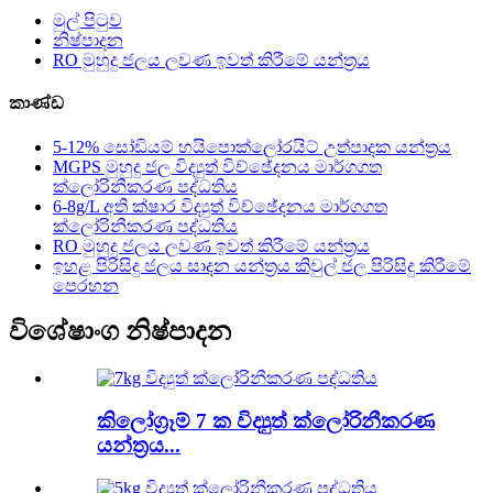
මුල් පිටුව
නිෂ්පාදන
RO මුහුදු ජලය ලවණ ඉවත් කිරීමේ යන්ත්‍රය
කාණ්ඩ
5-12% සෝඩියම් හයිපොක්ලෝරයිට් උත්පාදක යන්ත්‍රය
MGPS මුහුදු ජල විද්‍යුත් විච්ඡේදනය මාර්ගගත
ක්ලෝරිනීකරණ පද්ධතිය
6-8g/L අති ක්ෂාර විද්‍යුත් විච්ඡේදනය මාර්ගගත
ක්ලෝරිනීකරණ පද්ධතිය
RO මුහුදු ජලය ලවණ ඉවත් කිරීමේ යන්ත්‍රය
ඉහළ පිරිසිදු ජලය සාදන යන්ත්‍රය කිවුල් ජල පිරිසිදු කිරීමේ
පෙරහන
විශේෂාංග නිෂ්පාදන
කිලෝග්‍රෑම් 7 ක විද්‍යුත් ක්ලෝරිනීකරණ
යන්ත්‍රය...