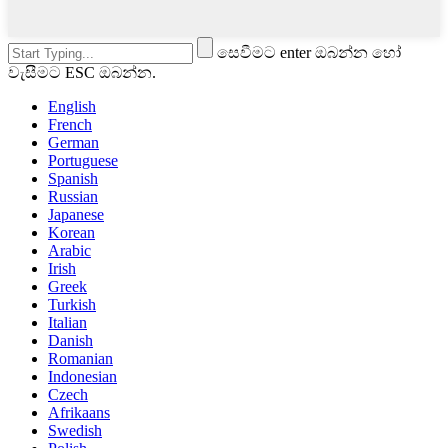
සෙවීමට enter ඔබන්න හෝ
වැසීමට ESC ඔබන්න.
English
French
German
Portuguese
Spanish
Russian
Japanese
Korean
Arabic
Irish
Greek
Turkish
Italian
Danish
Romanian
Indonesian
Czech
Afrikaans
Swedish