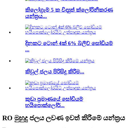
කිලෝග්‍රෑම් 5 ක විද්‍යුත් ක්ලෝරිනීකරණ
යන්ත්‍රය...
දිනකට ටොන් 4ක් 6% බ්ලීච් සෝඩියම්
...
කිවුල් ජලය පිරිසිදු කිරීම...
කුඩා ප්‍රමාණයේ සෝඩියම්
හයිපොක්ලෝර්...
RO මුහුදු ජලය ලවණ ඉවත් කිරීමේ යන්ත්‍රය