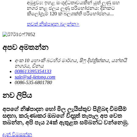
අමුද්‍රව්‍ය: ඉහළ සංශුද්ධතාවයකින් යුත් ලුණු සහ
නගර නළ ජලය ලුණු පරිභෝජනය: දිනකට
කිලෝග්‍රෑම් 120 ක බලශක්ති පරිභෝජනය...
තවත් නිෂ්පාදන බලන්න
>
අපව අමතන්න
අංක 10 හොංකි බටහිර මාර්ගය, ෂිෆු දිස්ත්‍රික්කය, යන්තයි
නගරය, චීනය
008613395354133
sale@sd-jietong.com
0086-535-6801780
නව ලිපිය
අපගේ නිෂ්පාදන හෝ මිල ලැයිස්තුව පිළිබඳ විමසීම්
සඳහා, කරුණාකර ඔබගේ විද්‍යුත් තැපෑල අප වෙත
තබන්න, අපි පැය 24ක් ඇතුළත සම්බන්ධ වන්නෙමු.
දැන් විමසන්න