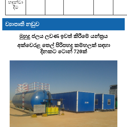
හඳුන්වා
දීම
ව්‍යාපෘති නඩුව
මුහුදු ජලය ලවණ ඉවත් කිරීමේ යන්ත්‍රය
අක්වෙරළ තෙල් පිරිපහදු කම්හලක් සඳහා
දිනකට ටොන් 720ක්