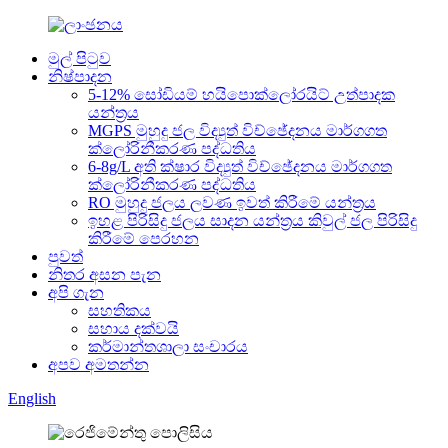
මුල් පිටුව
නිෂ්පාදන
5-12% සෝඩියම් හයිපොක්ලෝරයිට් උත්පාදක
යන්ත්‍රය
MGPS මුහුදු ජල විද්‍යුත් විච්ඡේදනය මාර්ගගත
ක්ලෝරිනීකරණ පද්ධතිය
6-8g/L අති ක්ෂාර විද්‍යුත් විච්ඡේදනය මාර්ගගත
ක්ලෝරිනීකරණ පද්ධතිය
RO මුහුදු ජලය ලවණ ඉවත් කිරීමේ යන්ත්‍රය
ඉහළ පිරිසිදු ජලය සාදන යන්ත්‍රය කිවුල් ජල පිරිසිදු
කිරීමේ පෙරහන
පුවත්
නිතර අසන පැන
අපි ගැන
සහතිකය
සහාය දක්වයි
කර්මාන්තශාලා සංචාරය
අපව අමතන්න
English