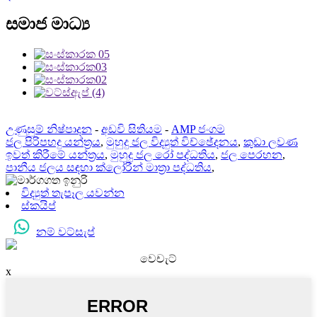
සමාජ මාධ්‍ය
උණුසුම් නිෂ්පාදන
-
අඩවි සිතියම
-
AMP ජංගම
ජල පිරිපහදු යන්ත්‍රය
,
මුහුදු ජල විද්‍යුත් විච්ඡේදනය
,
කුඩා ලවණ
ඉවත් කිරීමේ යන්ත්‍රය
,
මුහුදු ජල රෝ පද්ධතිය
,
ජල පෙරහන
,
පානීය ජලය සඳහා ක්ලෝරීන් මාත්‍රා පද්ධතිය
,
විද්‍යුත් තැපෑල යවන්න
ස්කයිප්
නම් වට්සැප්
වෙචැට්
x