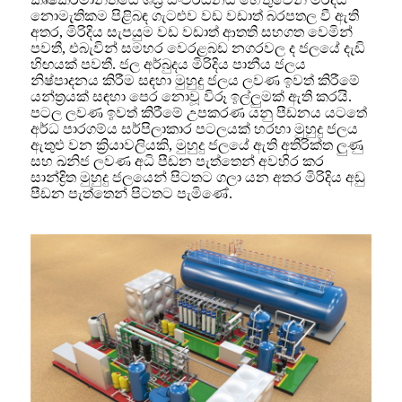
නොමැතිකම පිළිබඳ ගැටළුව වඩ වඩාත් බරපතල වී ඇති
අතර, මිරිදිය සැපයුම වඩ වඩාත් ආතති සහගත වෙමින්
පවතී, එබැවින් සමහර වෙරළබඩ නගරවල ද ජලයේ දැඩි
හිඟයක් පවතී. ජල අර්බුදය මිරිදිය පානීය ජලය
නිෂ්පාදනය කිරීම සඳහා මුහුදු ජලය ලවණ ඉවත් කිරීමේ
යන්ත්‍රයක් සඳහා පෙර නොවූ විරූ ඉල්ලුමක් ඇති කරයි.
පටල ලවණ ඉවත් කිරීමේ උපකරණ යනු පීඩනය යටතේ
අර්ධ පාරගම්ය සර්පිලාකාර පටලයක් හරහා මුහුදු ජලය
ඇතුළු වන ක්‍රියාවලියකි, මුහුදු ජලයේ ඇති අතිරික්ත ලුණු
සහ ඛනිජ ලවණ අධි පීඩන පැත්තෙන් අවහිර කර
සාන්ද්‍රිත මුහුදු ජලයෙන් පිටතට ගලා යන අතර මිරිදිය අඩු
පීඩන පැත්තෙන් පිටතට පැමිණේ.