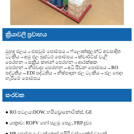
ක්‍රියාවලි ප්‍රවාහය
මුහුදු ජලය
→
එසවුම් පොම්පය
→
ෆ්ලොක්කුලන්ට් අවසාදිත
ටැංකිය
→
අමු ජල බූස්ටර පොම්පය
→
ක්වාර්ට්ස් වැලි
පෙරහන
→
සක්‍රිය කාබන් පෙරහන
→
ආරක්ෂක
පෙරහන
→
නිරවද්‍ය පෙරහන
→
අධි පීඩන පොම්පය
→
RO
පද්ධතිය
→
EDI පද්ධතිය
→
නිෂ්පාදන ජල ටැංකිය
→
ජල බෙදා
හැරීමේ පොම්පය
සංරචක
● RO පටලය
DOW, හයිඩ්‍රොනොටික්ස්, GE
:
● යාත්‍රාව
ROPV හෝ පළමු පෙළ, FRP ද්‍රව්‍ය
:
● HP පොම්පය
ඩැන්ෆොස් සුපිරි ඩුප්ලෙක්ස් වානේ