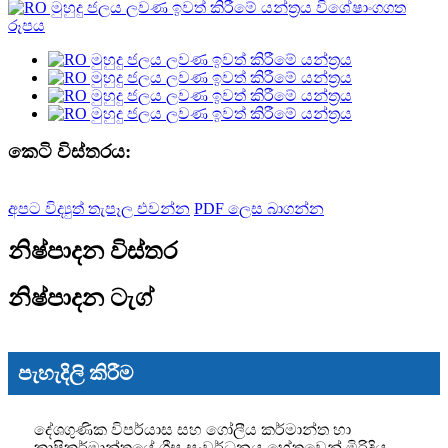
කෙටි විස්තරය:
අපට විද්‍යුත් තැපෑල එවන්න
PDF ලෙස බාගන්න
නිෂ්පාදන විස්තර
නිෂ්පාදන ටැග්
පැහැදිලි කිරීම
දේශගුණික විපර්යාස සහ ගෝලීය කර්මාන්ත හා
කෘෂිකර්මාන්තයේ ශීඝ්‍ර සංවර්ධනය හේතුවෙන් මිරිදිය