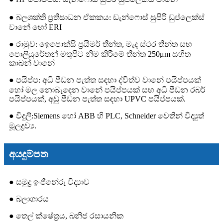
:
● බලශක්ති ප්‍රතිසාධන ඒකකය
ඩැන්ෆොස් සුපිරි ඩුප්ලෙක්ස්
:
වානේ හෝ ERI
● රාමුව
ඉෙපොක්සි ප්‍රයිමර් තීන්ත, මැද ස්ථර තීන්ත සහ
:
පොලියුරේතන් මතුපිට නිම කිරීමේ තීන්ත 250μm සහිත
කාබන් වානේ
● පයිප්ප
අධි පීඩන පැත්ත සඳහා ද්විත්ව වානේ පයිප්පයක්
:
හෝ මල නොබැඳෙන වානේ පයිප්පයක් සහ අධි පීඩන රබර්
පයිප්පයක්, අඩු පීඩන පැත්ත සඳහා UPVC පයිප්පයක්.
● විදුලි
Siemens හෝ ABB හි PLC, Schneider වෙතින් විද්‍යුත්
:
මූලද්‍රව්‍ය.
අයදුම්පත
● සමුද්‍ර ඉංජිනේරු විද්‍යාව
● බලාගාරය
● තෙල් ක්ෂේත්‍රය, ඛනිජ රසායනික