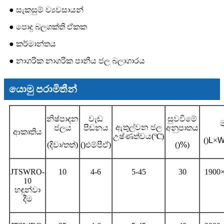
● සැකසුම් ව්‍යවසායන්
● පොදු බලශක්ති ඒකක
● කර්මාන්තය
● නාගරික නාගරික පානීය ජල බලාගාරය
යොමු පරාමිතීන්
නිෂ්පාදන
වැඩ
සුවවීමේ
ඇතුල්වන ජල
ජලය
පීඩනය
අනුපාතය
ආකෘතිය
උෂ්ණත්වය
(℃)
()
L
×
(දිවා/තත්)
()
එම්පීඒ
)
()
%
)
JTSWRO-
10
4-6
5-45
30
1900
10
හඳුන්වා
දීම